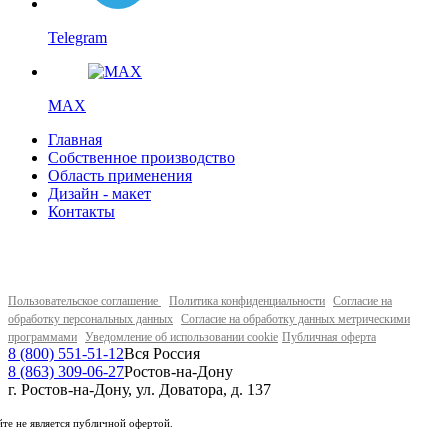
Telegram
MAX
Главная
Собственное производство
Область применения
Дизайн - макет
Контакты
Пользовательское соглашение
Политика конфиденциальности
Согласие на
обработку персональных данных
Согласие на обработку данных метрическими
программами
Уведомление об использовании cookie
Публичная оферта
8 (800) 551-51-12
Вся Россия
8 (863) 309-06-27
Ростов-на-Дону
г. Ростов-на-Дону, ул. Доватора, д. 137
те не является публичной офертой.