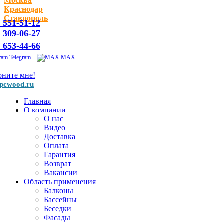
Москва
Краснодар
Ставрополь
) 551-51-12
) 309-06-27
) 653-44-66
Telegram
MAX
оните мне!
pcwood.ru
Главная
О компании
О нас
Видео
Доставка
Оплата
Гарантия
Возврат
Вакансии
Область применения
Балконы
Бассейны
Беседки
Фасады