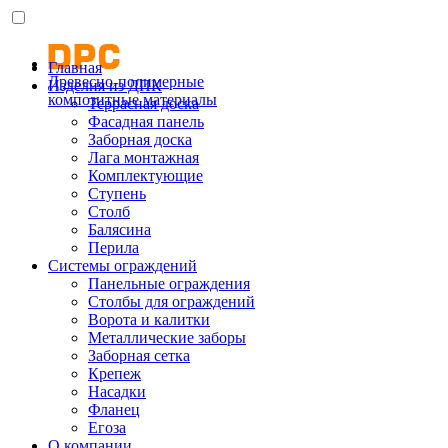
Главная
Древесно-полимерные
Изделия из ДПК
композитные материалы
Террасная доска
Фасадная панель
Заборная доска
Лага монтажная
Комплектующие
Ступень
Столб
Балясина
Перила
Системы ограждений
Панельные ограждения
Столбы для ограждений
Ворота и калитки
Металлические заборы
Заборная сетка
Крепеж
Насадки
Фланец
Егоза
О компании